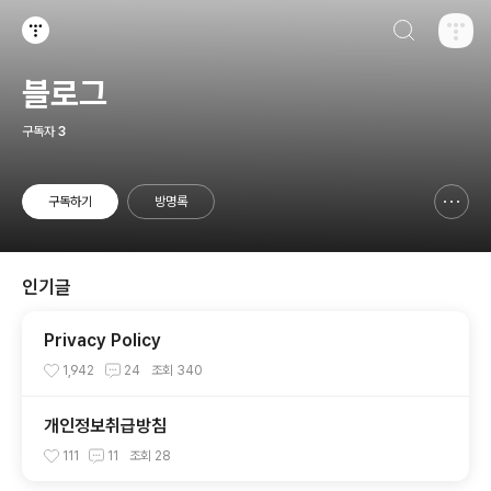
검색하기
티스토리
블로그
구독자
3
구독하기
방명록
신고하기 레이어
열기
인기글
Privacy Policy
1,942
24
조회
340
개인정보취급방침
111
11
조회
28