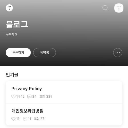
검색하기
티스토리
블로그
구독자
3
구독하기
방명록
신고하기 레이어
열기
인기글
Privacy Policy
1,942
24
조회
329
개인정보취급방침
111
11
조회
27